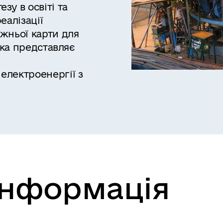
у в освіті та
еалізації
жньої карти для
яка представляє
електроенергії з
інформація