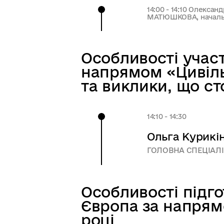
14:00 - 14:10 Олекса
МАТЮШКОВА, начальни
Особливості участ
напрямом «Цивіль
та виклики, що ст
14:10 - 14:30
Ольга Курикі
ГОЛОВНА СПЕЦІАЛІ
Особливості підг
Європа за напрям
році