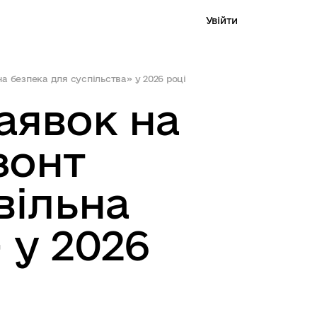
Увійти
а безпека для суспільства» у 2026 році
аявок на
 проєкт
Пошук
зонт
Про портал
вільна
 у 2026