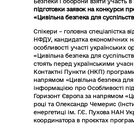
Безпеки і оборони взяти участь 
підготовки заявок на конкурси п
«Цивільна безпека для суспільств
Спікери – головна спеціалістка в
НФДУ, кандидатка економічних н
особливості участі українських о
«Цивільна безпека для суспільств
стоять перед українськими учасн
Контактні Пункти (НКП) програми
напрямом «Цивільна безпека для 
інформацією про Особливості під
Горизонт Європа за напрямом «Ци
році та Олександр Чемерис (Інс
енергетиці ім. Г.Є. Пухова НАН У
координатора в проєктах програ