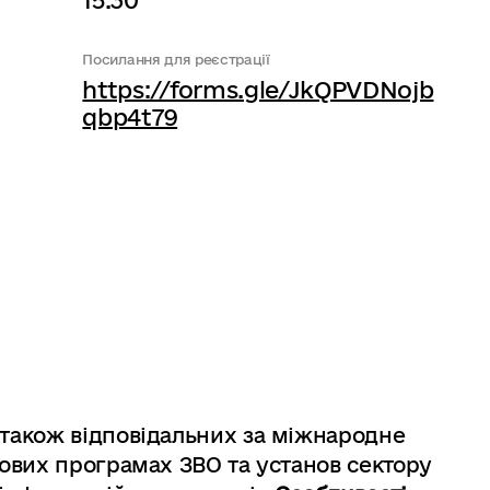
15:30
Посилання для реєстрації
https://forms.gle/JkQPVDNojb
qbp4t79
 також відповідальних за міжнародне
тових програмах ЗВО та установ сектору