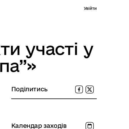
Увійти
ти участі у
 проєкт
Пошук
па”»
Про портал
Поділитись
Календар заходів