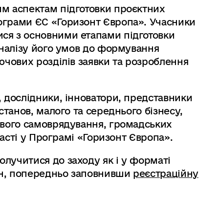
им аспектам підготовки проєктних
ограми ЄС «Горизонт Європа». Учасники
ся з основними етапами підготовки
аналізу його умов до формування
ючових розділів заявки та розроблення
, дослідники, інноватори, представники
станов, малого та середнього бізнесу,
евого самоврядування, громадських
участі у Програмі «Горизонт Європа».
лучитися до заходу як і у форматі
айн, попередньо заповнивши
реєстраційну