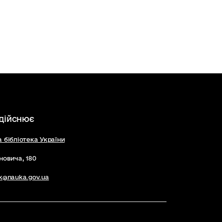
здійснює
 бібліотека України
оновича, 180
k@nauka.gov.ua