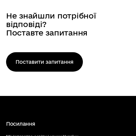
ID організації
. Унікальний
ідентифікатор організації в системі
Не знайшли потрібної
CORDIS
. Інформація на період
«Інструкції
відповіді?
розробки продукту не
Моніторинг
Поставте запитання
використовувалась в фільтрах
міжнародних
пошукової системи CORDIS
.
проєктів HORIZON
Юридична назва
. Юридична
UA (MIPH-UA)
інформація, яка використана при
Поставити запитання
(розділ “УНІКАЛЬНІ
реєстрації організації в
Реєстрі
УЧАСНИКИ”)»,
учасників Порталу фінансування та
підготовлено
тендерів
Європейської комісії з
метою отримання 9-значного
Дьогтєвою І.О.
ідентифікаційного коду учасника
(українською, 8,7
(PIC). В даному полі реалізоване
MB — PDF)
посилання на зведену інформацію
про дану організацію по всім
Посилання
проєктам.