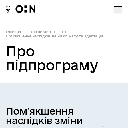
Головна
Про портал
LIFE
Пом’якшення наслідків зміни клімату та адаптація
Про
підпрограму
Пом’якшення
наслідків зміни