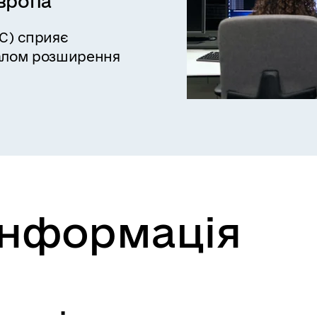
вропа
IC) сприяє
іалом розширення
інформація