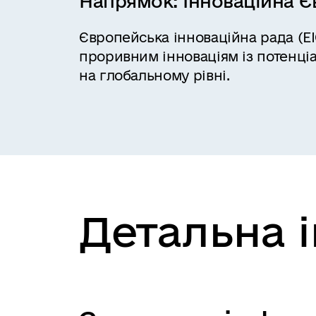
Напрямок:
Інноваційна Є
Європейська інноваційна рада (E
проривним інноваціям із потенц
на глобальному рівні.
Детальна 