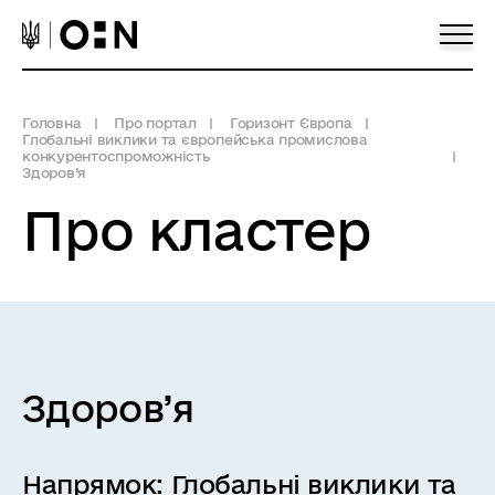
Головна
Про портал
Горизонт Європа
Глобальні виклики та європейська промислова
конкурентоспроможність
Здоров’я
Про кластер
Здоров’я
Напрямок:
Глобальні виклики та