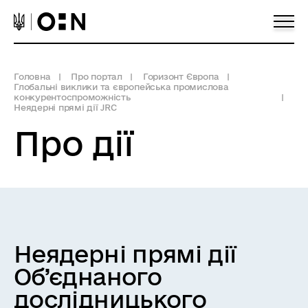
Головна
Про портал
Горизонт Європа
Глобальні виклики та європейська промислова
конкурентоспроможність
Неядерні прямі дії JRC
Про дії
Неядерні прямі дії
Об’єднаного
дослідницького