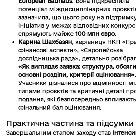
European Bauhaus
. Вона підкреслила
потенціал міждисциплінарних проєктів
зазначила, що цього року на підтримк
ініціатив у межах відповідних конкурс
спрямують майже
100 млн євро
.
Карина Шахбазян
, керівниця НКП «Пра
фінансові аспекти», «Європейська
дослідницька рада», детально розібра
«Як виглядає заявка: структура, обсяги
основні розділи, критерії оцінювання»
Учасники дізналися про відмінності м
типами проєктів та критичні деталі пр
подання, які безпосередньо впливають
фінальний бал оцінювання.
Практична частина та підсумки
Завершальним етапом заходу став
інтенс