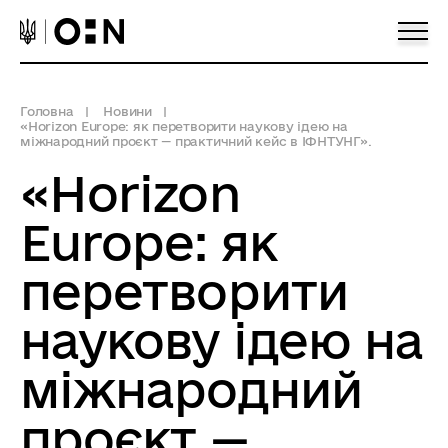
Головна
Новини
«Horizon Europe: як перетворити наукову ідею на
міжнародний проєкт — практичний кейс в ІФНТУНГ».
«Horizon
Europe: як
перетворити
наукову ідею на
міжнародний
проєкт —