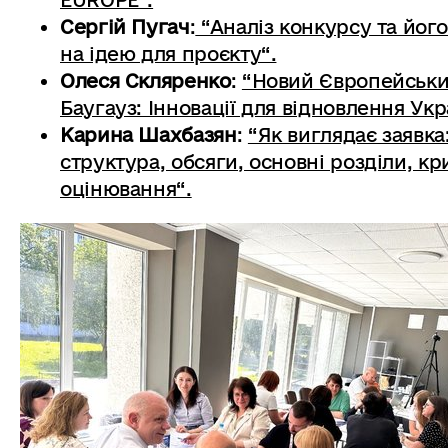
EUROPE”.
Сергій Пугач
:
“Аналіз конкурсу та йог
на ідею для проєкту“.
Олеся Скляренко
:
“Новий Європейськ
Баугауз: Інновації для відновлення Укр
Карина Шахбазян
:
“Як виглядає заявка
структура, обсяги, основні розділи, кр
оцінювання“.