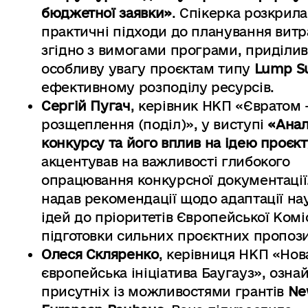
бюджетної заявки»
. Спікерка розкрила
практичні підходи до планування витр
згідно з вимогами програми, приділи
особливу увагу проєктам типу
Lump 
ефективному розподілу ресурсів.
Сергій Пугач
, керівник НКП «Євратом 
розщеплення (поділ)», у виступі
«Анал
конкурсу та його вплив на ідею проєк
акцентував на важливості глибокого
опрацювання конкурсної документації.
надав рекомендації щодо адаптації на
ідей до пріоритетів Європейської Коміс
підготовки сильних проєктних пропози
Олеся Скляренко
, керівниця НКП «Нов
європейська ініціатива Баугауз», озн
присутніх із можливостями грантів
Ne