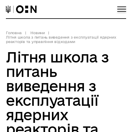
Головна
Новини
Літня школа з питань виведення з експлуатації ядерних
реакторів та управління відходами
Літня школа з
питань
виведення з
експлуатації
ядерних
реакторів та