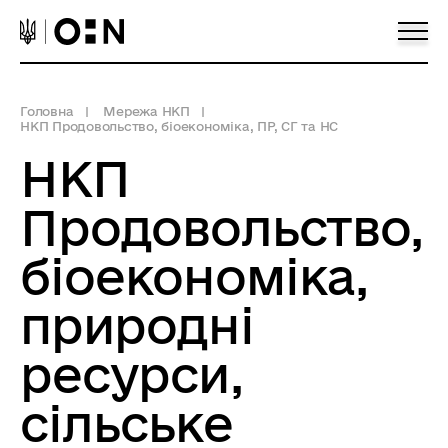
Головна
Мережа НКП
НКП Продовольство, біоекономіка, ПР, СГ та НС
НКП
Продовольство,
біоекономіка,
природні
ресурси,
сільське