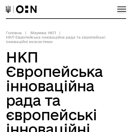
Головна
Мережа НКП
НКП Європейська інноваційна рада та європейські
інноваційні екосистеми
НКП
Європейська
інноваційна
рада та
європейські
інноваційні